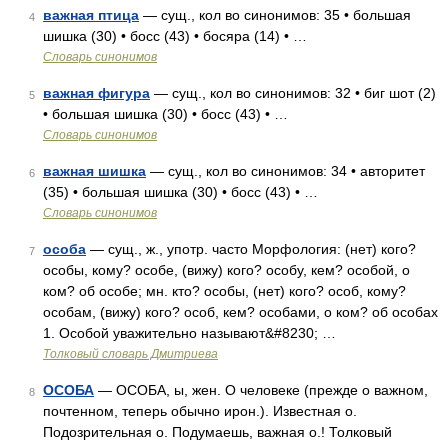
важная птица
— сущ., кол во синонимов: 35 • большая
4
шишка (30) • босс (43) • босяра (14) • …
Словарь синонимов
важная фигура
— сущ., кол во синонимов: 32 • биг шот (2)
5
• большая шишка (30) • босс (43) • …
Словарь синонимов
важная шишка
— сущ., кол во синонимов: 34 • авторитет
6
(35) • большая шишка (30) • босс (43) • …
Словарь синонимов
особа
— сущ., ж., употр. часто Морфология: (нет) кого?
7
особы, кому? особе, (вижу) кого? особу, кем? особой, о
ком? об особе; мн. кто? особы, (нет) кого? особ, кому?
особам, (вижу) кого? особ, кем? особами, о ком? об особах
1. Особой уважительно называют&#8230; …
Толковый словарь Дмитриева
ОСОБА
— ОСОБА, ы, жен. О человеке (прежде о важном,
8
почтенном, теперь обычно ирон.). Известная о.
Подозрительная о. Подумаешь, важная о.! Толковый