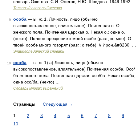
словарь Ожегова. С.И. Ожегов, Н.Ю. Шведова. 1949 1992 …
Толковый словарь Ожегова
особа
— ы; ж. 1. Личность, лицо (обычно
9
высокопоставленное, влиятельное). Почтенная о. О.
женского пола. Почтенная царская о. Некая о.; одна о.
(некто). Полное презрение к моей особе (разг.; ко мне). О
твоей особе много говорят (разг.; о тебе). // Ирон.&#8230; …
Энциклопедический словарь
особа
— ы; ж. 1) а) Личность, лицо (обычно
10
высокопоставленное, влиятельное) Почтенная осо/ба. Осо/
ба женского пола. Почтенная царская осо/ба. Некая осо/ба;
одна осо/ба. (некто) …
Словарь многих выражений
Страницы
Следующая
→
1
2
3
4
5
6
7
8
9
10