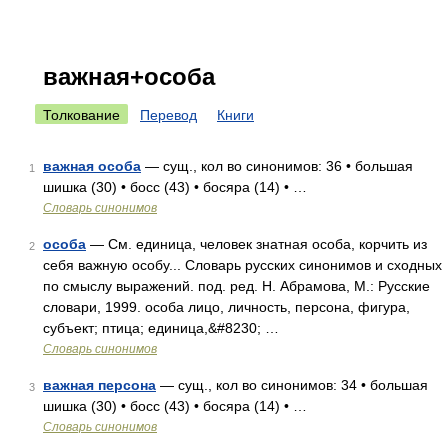
важная+особа
Толкование
Перевод
Книги
важная особа
— сущ., кол во синонимов: 36 • большая
1
шишка (30) • босс (43) • босяра (14) • …
Словарь синонимов
особа
— См. единица, человек знатная особа, корчить из
2
себя важную особу... Словарь русских синонимов и сходных
по смыслу выражений. под. ред. Н. Абрамова, М.: Русские
словари, 1999. особа лицо, личность, персона, фигура,
субъект; птица; единица,&#8230; …
Словарь синонимов
важная персона
— сущ., кол во синонимов: 34 • большая
3
шишка (30) • босс (43) • босяра (14) • …
Словарь синонимов